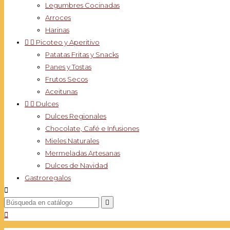
Legumbres Cocinadas
Arroces
Harinas


Picoteo y Aperitivo
Patatas Fritas y Snacks
Panes y Tostas
Frutos Secos
Aceitunas


Dulces
Dulces Regionales
Chocolate, Café e Infusiones
Mieles Naturales
Mermeladas Artesanas
Dulces de Navidad
Gastroregalos


