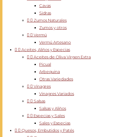
Cavas
Sidras


Zumos Naturales
Zumos y otros


Vermú
Vermú Artesano


Aceites, Aliños y Especias


Aceites de Oliva Virgen Extra
Picual
Arbequina
Otras Variedades


Vinagres
Vinagres Variados


Salsas
Salsas y Aliños


Especias y Sales
Sales y Especias


Quesos, Embutidos y Patés