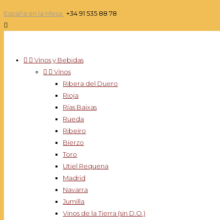
España en la Mesa:
+34 91 535 88 78



Vinos y Bebidas


Vinos
Ribera del Duero
Rioja
Rías Baixas
Rueda
Ribeiro
Bierzo
Toro
Utiel Requena
Madrid
Navarra
Jumilla
Vinos de la Tierra (sin D.O.)