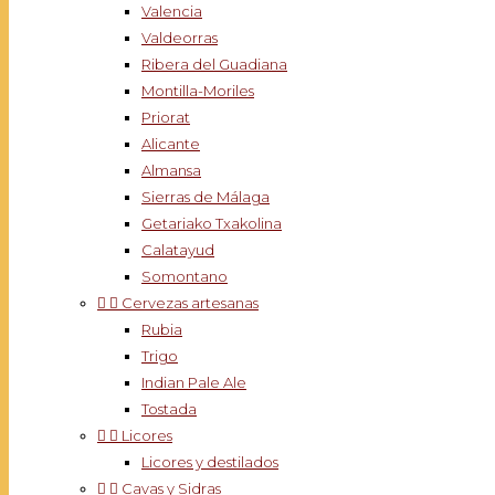
Valencia
Valdeorras
Ribera del Guadiana
Montilla-Moriles
Priorat
Alicante
Almansa
Sierras de Málaga
Getariako Txakolina
Calatayud
Somontano


Cervezas artesanas
Rubia
Trigo
Indian Pale Ale
Tostada


Licores
Licores y destilados


Cavas y Sidras