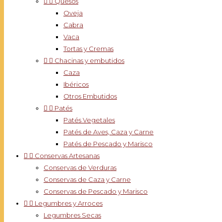


Quesos
Oveja
Cabra
Vaca
Tortas y Cremas


Chacinas y embutidos
Caza
Ibéricos
Otros Embutidos


Patés
Patés Vegetales
Patés de Aves, Caza y Carne
Patés de Pescado y Marisco


Conservas Artesanas
Conservas de Verduras
Conservas de Caza y Carne
Conservas de Pescado y Marisco


Legumbres y Arroces
Legumbres Secas