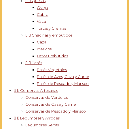


Quesos
Oveja
Cabra
Vaca
Tortas y Cremas


Chacinas y embutidos
Caza
Ibéricos
Otros Embutidos


Patés
Patés Vegetales
Patés de Aves, Caza y Carne
Patés de Pescado y Marisco


Conservas Artesanas
Conservas de Verduras
Conservas de Caza y Carne
Conservas de Pescado y Marisco


Legumbres y Arroces
Legumbres Secas