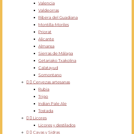
Valencia
Valdeorras
Ribera del Guadiana
Montilla-Moriles
Priorat
Alicante
Almansa
Sierras de Málaga
Getariako Txakolina
Calatayud
Somontano


Cervezas artesanas
Rubia
Trigo
Indian Pale Ale
Tostada


Licores
Licores y destilados


Cavas y Sidras