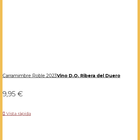
Carramimbre Roble 2023
Vino D.O. Ribera del Duero
9,95 €

Vista rápida