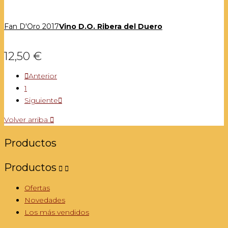
Fan D'Oro 2017
Vino D.O. Ribera del Duero
12,50 €

Anterior
1
Siguiente

Volver arriba

Productos
Productos


Ofertas
Novedades
Los más vendidos