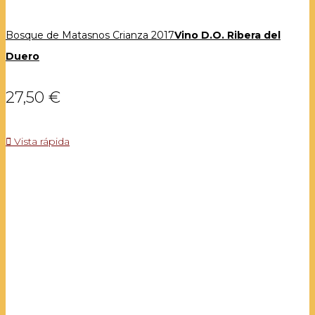
Bosque de Matasnos Crianza 2017
Vino D.O. Ribera del
Duero
27,50 €

Vista rápida