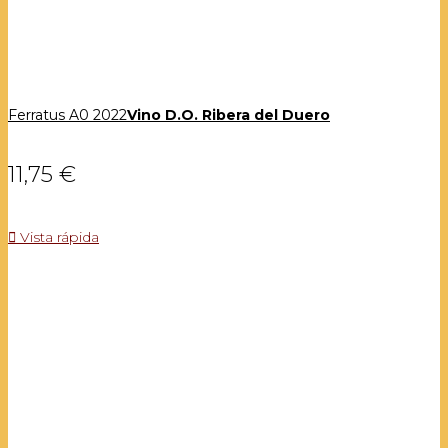
Ferratus A0 2022
Vino D.O. Ribera del Duero
11,75 €

Vista rápida