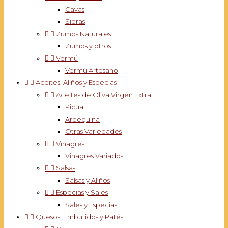
Cavas
Sidras


Zumos Naturales
Zumos y otros


Vermú
Vermú Artesano


Aceites, Aliños y Especias


Aceites de Oliva Virgen Extra
Picual
Arbequina
Otras Variedades


Vinagres
Vinagres Variados


Salsas
Salsas y Aliños


Especias y Sales
Sales y Especias


Quesos, Embutidos y Patés