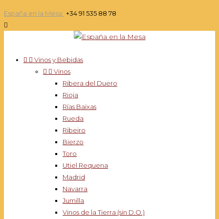
España en la Mesa:
+34 91 535 88 78



Vinos y Bebidas


Vinos
Ribera del Duero
Rioja
Rías Baixas
Rueda
Ribeiro
Bierzo
Toro
Utiel Requena
Madrid
Navarra
Jumilla
Vinos de la Tierra (sin D.O.)