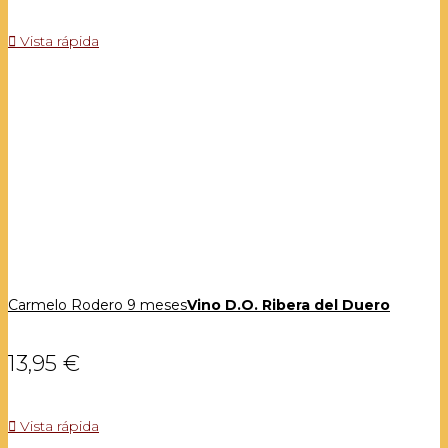

Vista rápida
Carmelo Rodero 9 meses
Vino D.O. Ribera del Duero
13,95 €

Vista rápida