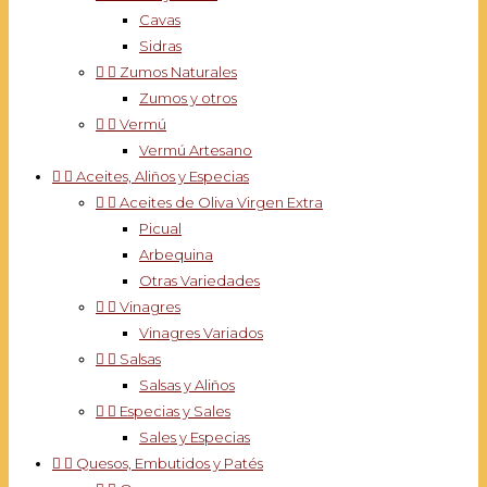
Cavas
Sidras


Zumos Naturales
Zumos y otros


Vermú
Vermú Artesano


Aceites, Aliños y Especias


Aceites de Oliva Virgen Extra
Picual
Arbequina
Otras Variedades


Vinagres
Vinagres Variados


Salsas
Salsas y Aliños


Especias y Sales
Sales y Especias


Quesos, Embutidos y Patés