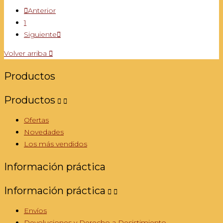

Anterior
1
Siguiente

Volver arriba

Productos
Productos


Ofertas
Novedades
Los más vendidos
Información práctica
Información práctica


Envíos
Devoluciones y Derecho a Desistimiento