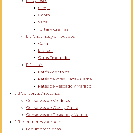


Quesos
Oveja
Cabra
Vaca
Tortas y Cremas


Chacinas y embutidos
Caza
Ibéricos
Otros Embutidos


Patés
Patés Vegetales
Patés de Aves, Caza y Carne
Patés de Pescado y Marisco


Conservas Artesanas
Conservas de Verduras
Conservas de Caza y Carne
Conservas de Pescado y Marisco


Legumbres y Arroces
Legumbres Secas