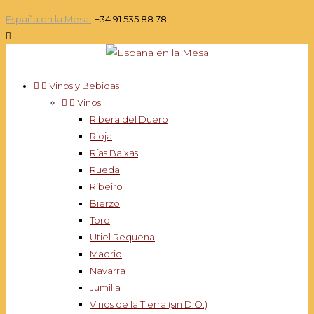
España en la Mesa:
+34 91 535 88 78



Vinos y Bebidas


Vinos
Ribera del Duero
Rioja
Rías Baixas
Rueda
Ribeiro
Bierzo
Toro
Utiel Requena
Madrid
Navarra
Jumilla
Vinos de la Tierra (sin D.O.)