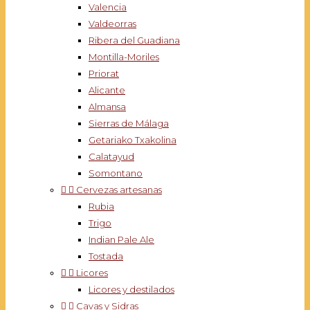
Valencia
Valdeorras
Ribera del Guadiana
Montilla-Moriles
Priorat
Alicante
Almansa
Sierras de Málaga
Getariako Txakolina
Calatayud
Somontano


Cervezas artesanas
Rubia
Trigo
Indian Pale Ale
Tostada


Licores
Licores y destilados


Cavas y Sidras