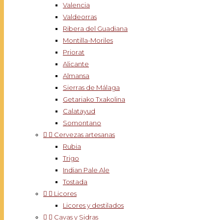
Valencia
Valdeorras
Ribera del Guadiana
Montilla-Moriles
Priorat
Alicante
Almansa
Sierras de Málaga
Getariako Txakolina
Calatayud
Somontano


Cervezas artesanas
Rubia
Trigo
Indian Pale Ale
Tostada


Licores
Licores y destilados


Cavas y Sidras