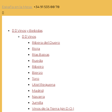
España en la Mesa:
+34 91 535 88 78



Vinos y Bebidas


Vinos
Ribera del Duero
Rioja
Rías Baixas
Rueda
Ribeiro
Bierzo
Toro
Utiel Requena
Madrid
Navarra
Jumilla
Vinos de la Tierra (sin D.O.)