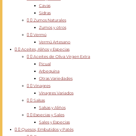
Cavas
Sidras


Zumos Naturales
Zumos y otros


Vermú
Vermú Artesano


Aceites, Aliños y Especias


Aceites de Oliva Virgen Extra
Picual
Arbequina
Otras Variedades


Vinagres
Vinagres Variados


Salsas
Salsas y Aliños


Especias y Sales
Sales y Especias


Quesos, Embutidos y Patés