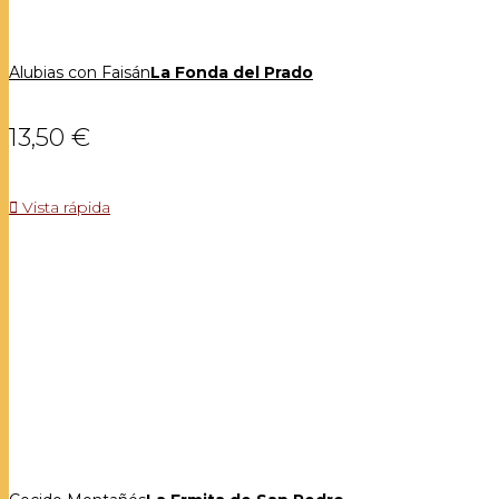
Alubias con Faisán
La Fonda del Prado
13,50 €

Vista rápida