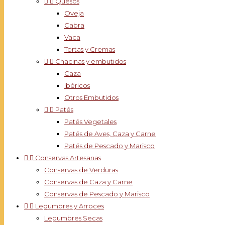


Quesos
Oveja
Cabra
Vaca
Tortas y Cremas


Chacinas y embutidos
Caza
Ibéricos
Otros Embutidos


Patés
Patés Vegetales
Patés de Aves, Caza y Carne
Patés de Pescado y Marisco


Conservas Artesanas
Conservas de Verduras
Conservas de Caza y Carne
Conservas de Pescado y Marisco


Legumbres y Arroces
Legumbres Secas