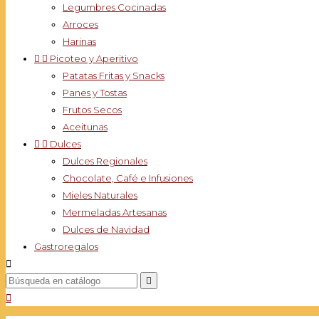
Legumbres Cocinadas
Arroces
Harinas


Picoteo y Aperitivo
Patatas Fritas y Snacks
Panes y Tostas
Frutos Secos
Aceitunas


Dulces
Dulces Regionales
Chocolate, Café e Infusiones
Mieles Naturales
Mermeladas Artesanas
Dulces de Navidad
Gastroregalos


