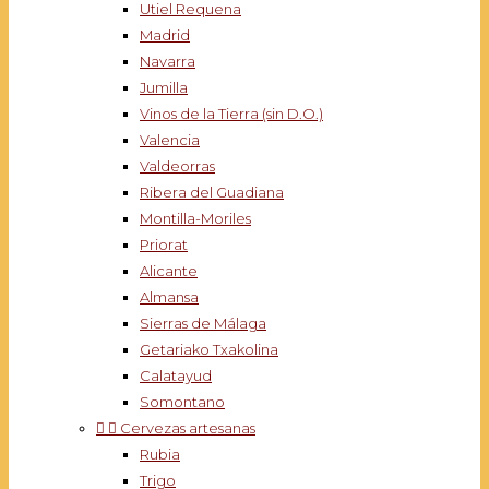
Utiel Requena
Madrid
Navarra
Jumilla
Vinos de la Tierra (sin D.O.)
Valencia
Valdeorras
Ribera del Guadiana
Montilla-Moriles
Priorat
Alicante
Almansa
Sierras de Málaga
Getariako Txakolina
Calatayud
Somontano


Cervezas artesanas
Rubia
Trigo