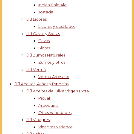
Indian Pale Ale
Tostada


Licores
Licores y destilados


Cavas y Sidras
Cavas
Sidras


Zumos Naturales
Zumos y otros


Vermú
Vermú Artesano


Aceites, Aliños y Especias


Aceites de Oliva Virgen Extra
Picual
Arbequina
Otras Variedades


Vinagres
Vinagres Variados