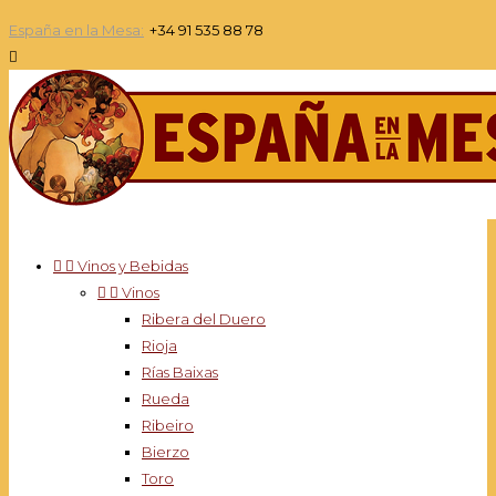
España en la Mesa:
+34 91 535 88 78



Vinos y Bebidas


Vinos
Ribera del Duero
Rioja
Rías Baixas
Rueda
Ribeiro
Bierzo
Toro