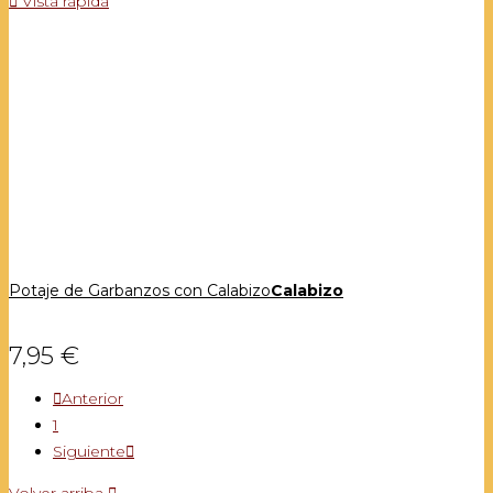

Vista rápida
Potaje de Garbanzos con Calabizo
Calabizo
7,95 €

Anterior
1
Siguiente

Volver arriba
