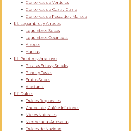
Conservas de Verduras
Conservas de Caza y Carne
Conservas de Pescado y Marisco


Legumbres y Arroces
Legumbres Secas
Legumbres Cocinadas
Arroces
Harinas


Picoteo y Aperitivo
Patatas Fritas y Snacks
Panes y Tostas
Frutos Secos
Aceitunas


Dulces
Dulces Regionales
Chocolate, Café e Infusiones
Mieles Naturales
Mermeladas Artesanas
Dulces de Navidad