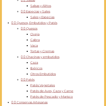


Salsas
Salsas y Aliños


Especias y Sales
Sales y Especias


Quesos, Embutidos y Patés


Quesos
Oveja
Cabra
Vaca
Tortas y Cremas


Chacinas y embutidos
Caza
Ibéricos
Otros Embutidos


Patés
Patés Vegetales
Patés de Aves, Caza y Carne
Patés de Pescado y Marisco


Conservas Artesanas