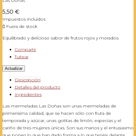
Las Doñas
5,50 €
Impuestos incluidos

Fuera de stock
Equilibrado y delicioso sabor de frutos rojos y morados.
Compartir
Tuitear
Descripción
Detalles del producto
Ingredientes
Las mermeladas Las Doñas son unas mermeladas de
primerísima calidad, que se hacen sólo con fruta de
temporada y azúcar, unas gotitas de limón, especias y el
cariño de tres mujeres únicas. Son sus manos y el entusiasmo
que ponen lo que han dado forma a lo que tenéis delante.