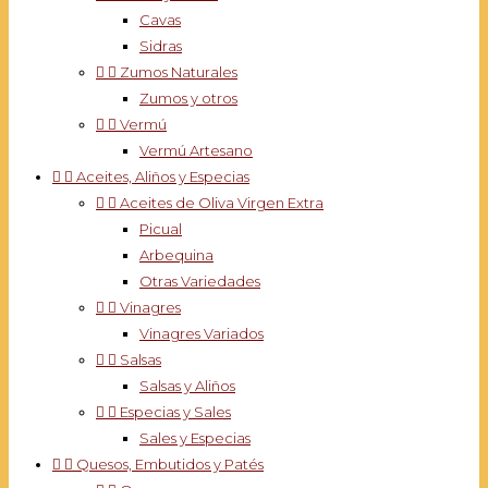
Cavas
Sidras


Zumos Naturales
Zumos y otros


Vermú
Vermú Artesano


Aceites, Aliños y Especias


Aceites de Oliva Virgen Extra
Picual
Arbequina
Otras Variedades


Vinagres
Vinagres Variados


Salsas
Salsas y Aliños


Especias y Sales
Sales y Especias


Quesos, Embutidos y Patés