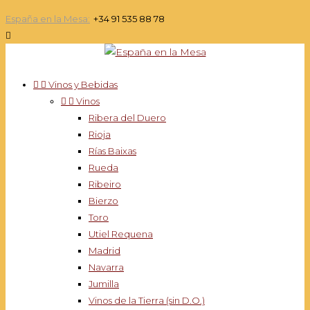
España en la Mesa:
+34 91 535 88 78



Vinos y Bebidas


Vinos
Ribera del Duero
Rioja
Rías Baixas
Rueda
Ribeiro
Bierzo
Toro
Utiel Requena
Madrid
Navarra
Jumilla
Vinos de la Tierra (sin D.O.)