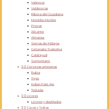
Valencia
Valdeorras
Ribera del Guadiana
Montilla-Moriles
Priorat
Alicante
Almansa
Sierras de Málaga
Getariako Txakolina
Calatayud
Somontano


Cervezas artesanas
Rubia
Trigo
Indian Pale Ale
Tostada


Licores
Licores y destilados


Cavas y Sidras