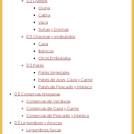


Quesos
Oveja
Cabra
Vaca
Tortas y Cremas


Chacinas y embutidos
Caza
Ibéricos
Otros Embutidos


Patés
Patés Vegetales
Patés de Aves, Caza y Carne
Patés de Pescado y Marisco


Conservas Artesanas
Conservas de Verduras
Conservas de Caza y Carne
Conservas de Pescado y Marisco


Legumbres y Arroces
Legumbres Secas