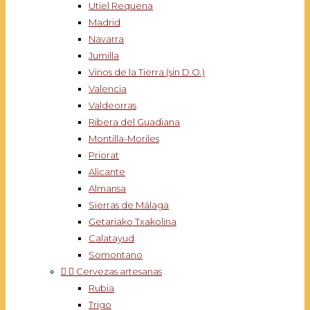
Utiel Requena
Madrid
Navarra
Jumilla
Vinos de la Tierra (sin D.O.)
Valencia
Valdeorras
Ribera del Guadiana
Montilla-Moriles
Priorat
Alicante
Almansa
Sierras de Málaga
Getariako Txakolina
Calatayud
Somontano


Cervezas artesanas
Rubia
Trigo