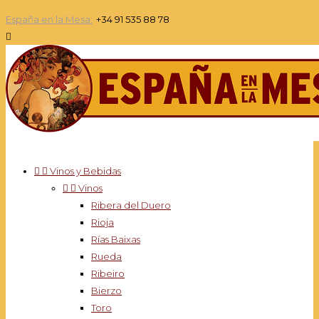
España en la Mesa:
+34 91 535 88 78



Vinos y Bebidas


Vinos
Ribera del Duero
Rioja
Rías Baixas
Rueda
Ribeiro
Bierzo
Toro