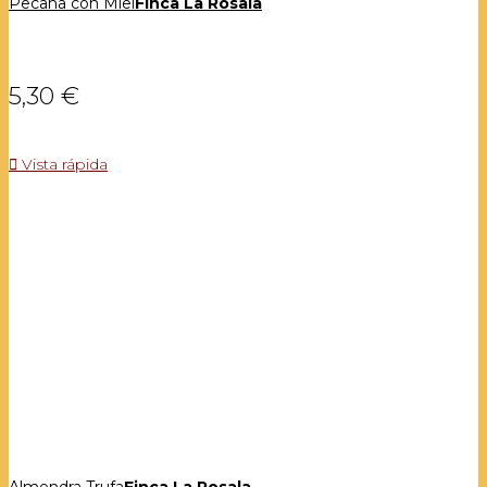
Pecana con Miel
Finca La Rosala
5,30 €

Vista rápida
Almendra Trufa
Finca La Rosala