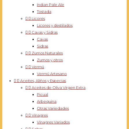
Indian Pale Ale
Tostada


Licores
Licores y destilados


Cavas y Sidras
Cavas
Sidras


Zumos Naturales
Zumos y otros


Vermú
Vermú Artesano


Aceites, Aliños y Especias


Aceites de Oliva Virgen Extra
Picual
Arbequina
Otras Variedades


Vinagres
Vinagres Variados