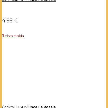
4,95 €

Vista rápida
Cocktail Luxury
Finca La Rosala