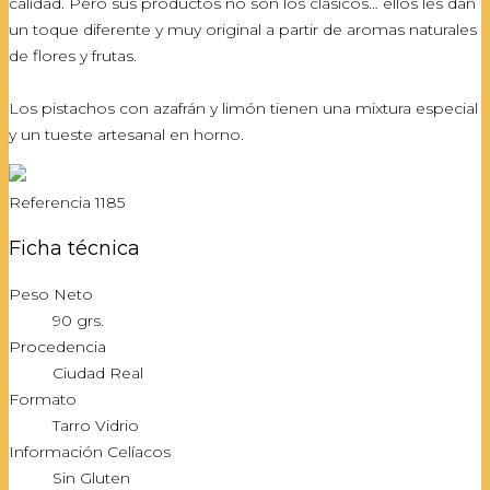
calidad. Pero sus productos no son los clásicos… ellos les dan
un toque diferente y muy original a partir de aromas naturales
de flores y frutas.
Los pistachos con azafrán y limón tienen una mixtura especial
y un tueste artesanal en horno.
Referencia
1185
Ficha técnica
Peso Neto
90 grs.
Procedencia
Ciudad Real
Formato
Tarro Vidrio
Información Celíacos
Sin Gluten