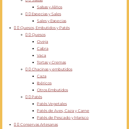


Salsas
Salsas y Aliños


Especias y Sales
Sales y Especias


Quesos, Embutidos y Patés


Quesos
Oveja
Cabra
Vaca
Tortas y Cremas


Chacinas y embutidos
Caza
Ibéricos
Otros Embutidos


Patés
Patés Vegetales
Patés de Aves, Caza y Carne
Patés de Pescado y Marisco


Conservas Artesanas