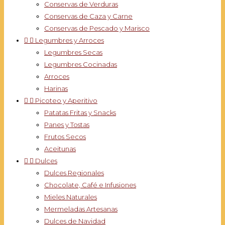
Conservas de Verduras
Conservas de Caza y Carne
Conservas de Pescado y Marisco


Legumbres y Arroces
Legumbres Secas
Legumbres Cocinadas
Arroces
Harinas


Picoteo y Aperitivo
Patatas Fritas y Snacks
Panes y Tostas
Frutos Secos
Aceitunas


Dulces
Dulces Regionales
Chocolate, Café e Infusiones
Mieles Naturales
Mermeladas Artesanas
Dulces de Navidad