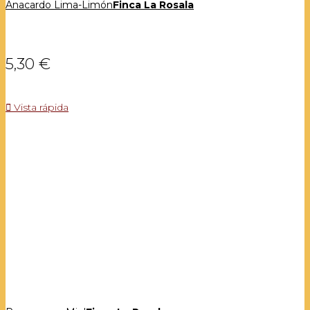
Anacardo Lima-Limón
Finca La Rosala
5,30 €

Vista rápida