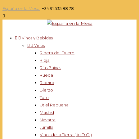
España en la Mesa:
+34 91 535 88 78



Vinos y Bebidas


Vinos
Ribera del Duero
Rioja
Rías Baixas
Rueda
Ribeiro
Bierzo
Toro
Utiel Requena
Madrid
Navarra
Jumilla
Vinos de la Tierra (sin D.O.)