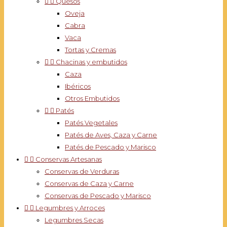


Quesos
Oveja
Cabra
Vaca
Tortas y Cremas


Chacinas y embutidos
Caza
Ibéricos
Otros Embutidos


Patés
Patés Vegetales
Patés de Aves, Caza y Carne
Patés de Pescado y Marisco


Conservas Artesanas
Conservas de Verduras
Conservas de Caza y Carne
Conservas de Pescado y Marisco


Legumbres y Arroces
Legumbres Secas