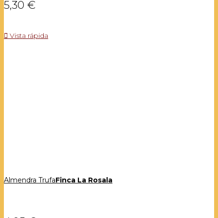
5,30 €

Vista rápida
Almendra Trufa
Finca La Rosala