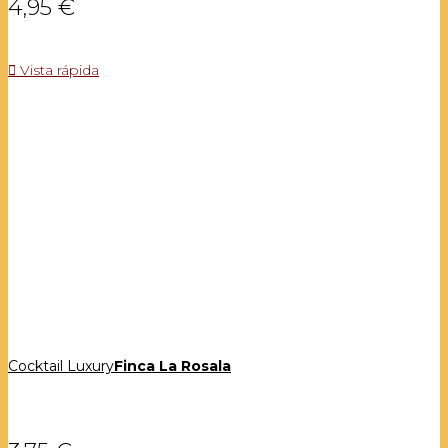
4,95 €

Vista rápida
Cocktail Luxury
Finca La Rosala