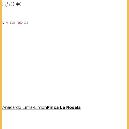
5,50 €

Vista rápida
Anacardo Lima-Limón
Finca La Rosala