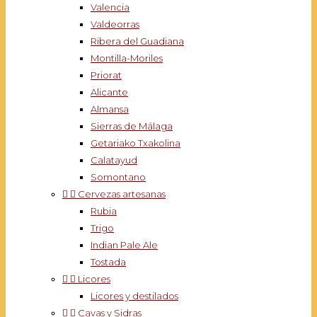
Valencia
Valdeorras
Ribera del Guadiana
Montilla-Moriles
Priorat
Alicante
Almansa
Sierras de Málaga
Getariako Txakolina
Calatayud
Somontano


Cervezas artesanas
Rubia
Trigo
Indian Pale Ale
Tostada


Licores
Licores y destilados


Cavas y Sidras