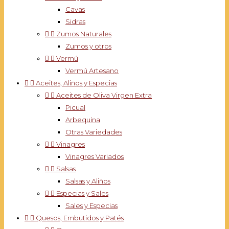
Cavas
Sidras


Zumos Naturales
Zumos y otros


Vermú
Vermú Artesano


Aceites, Aliños y Especias


Aceites de Oliva Virgen Extra
Picual
Arbequina
Otras Variedades


Vinagres
Vinagres Variados


Salsas
Salsas y Aliños


Especias y Sales
Sales y Especias


Quesos, Embutidos y Patés