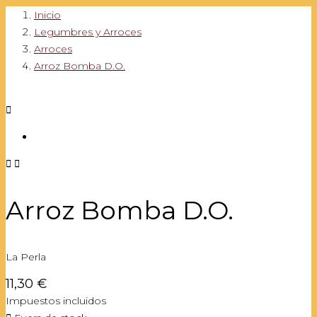
Inicio
Legumbres y Arroces
Arroces
Arroz Bomba D.O.



Arroz Bomba D.O.
La Perla
11,30 €
Impuestos incluidos