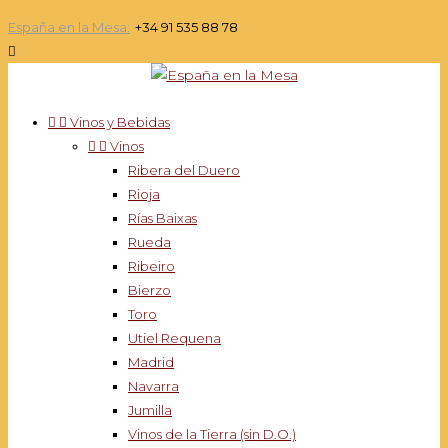
España en la Mesa:
+34 91 535 88 78



Vinos y Bebidas


Vinos
Ribera del Duero
Rioja
Rías Baixas
Rueda
Ribeiro
Bierzo
Toro
Utiel Requena
Madrid
Navarra
Jumilla
Vinos de la Tierra (sin D.O.)