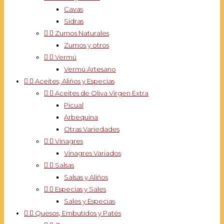
Cavas
Sidras


Zumos Naturales
Zumos y otros


Vermú
Vermú Artesano


Aceites, Aliños y Especias


Aceites de Oliva Virgen Extra
Picual
Arbequina
Otras Variedades


Vinagres
Vinagres Variados


Salsas
Salsas y Aliños


Especias y Sales
Sales y Especias


Quesos, Embutidos y Patés