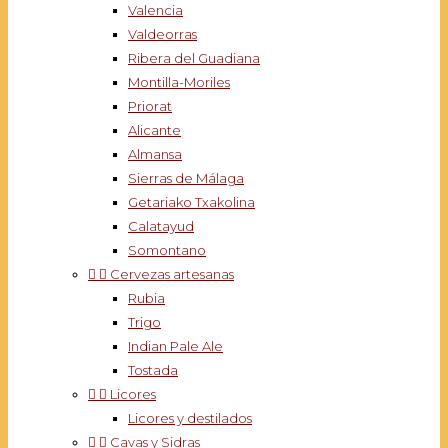
Valencia
Valdeorras
Ribera del Guadiana
Montilla-Moriles
Priorat
Alicante
Almansa
Sierras de Málaga
Getariako Txakolina
Calatayud
Somontano


Cervezas artesanas
Rubia
Trigo
Indian Pale Ale
Tostada


Licores
Licores y destilados


Cavas y Sidras