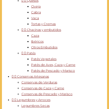


Quesos
Oveja
Cabra
Vaca
Tortas y Cremas


Chacinas y embutidos
Caza
Ibéricos
Otros Embutidos


Patés
Patés Vegetales
Patés de Aves, Caza y Carne
Patés de Pescado y Marisco


Conservas Artesanas
Conservas de Verduras
Conservas de Caza y Carne
Conservas de Pescado y Marisco


Legumbres y Arroces
Legumbres Secas