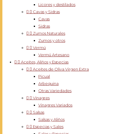
Licores y destilados


Cavas y Sidras
Cavas
Sidras


Zumos Naturales
Zumos y otros


Vermú
Vermú Artesano


Aceites, Aliños y Especias


Aceites de Oliva Virgen Extra
Picual
Arbequina
Otras Variedades


Vinagres
Vinagres Variados


Salsas
Salsas y Aliños


Especias y Sales
Sales y Especias