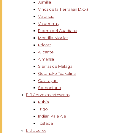
Jumilla
Vinos de la Tierra (sin D.O.)
Valencia
Valdeorras
Ribera del Guadiana
Montilla-Moriles
Priorat
Alicante
Almansa
Sierras de Málaga
Getariako Txakolina
Calatayud
Somontano


Cervezas artesanas
Rubia
Trigo
Indian Pale Ale
Tostada


Licores