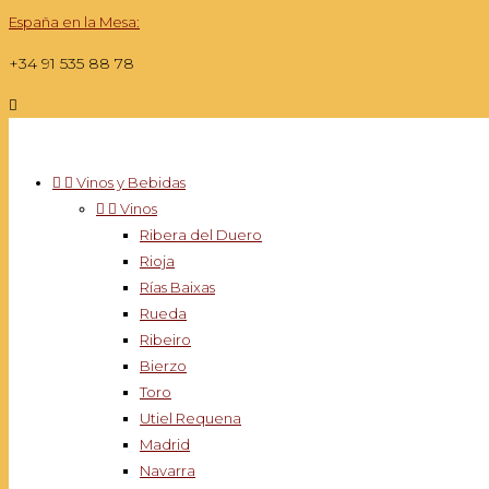
España en la Mesa:
+34 91 535 88 78



Vinos y Bebidas


Vinos
Ribera del Duero
Rioja
Rías Baixas
Rueda
Ribeiro
Bierzo
Toro
Utiel Requena
Madrid
Navarra