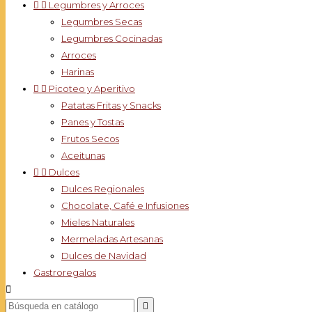


Legumbres y Arroces
Legumbres Secas
Legumbres Cocinadas
Arroces
Harinas


Picoteo y Aperitivo
Patatas Fritas y Snacks
Panes y Tostas
Frutos Secos
Aceitunas


Dulces
Dulces Regionales
Chocolate, Café e Infusiones
Mieles Naturales
Mermeladas Artesanas
Dulces de Navidad
Gastroregalos

