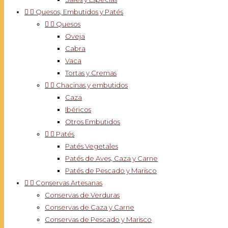


Quesos, Embutidos y Patés


Quesos
Oveja
Cabra
Vaca
Tortas y Cremas


Chacinas y embutidos
Caza
Ibéricos
Otros Embutidos


Patés
Patés Vegetales
Patés de Aves, Caza y Carne
Patés de Pescado y Marisco


Conservas Artesanas
Conservas de Verduras
Conservas de Caza y Carne
Conservas de Pescado y Marisco