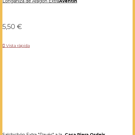
Longaniza de Aragón Extra
Aventín
5,50 €

Vista rápida
Salchichón Extra "Payés" a la...
Casa Riera Ordeix