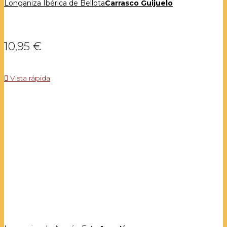
Longaniza Ibérica de Bellota
Carrasco Guijuelo
10,95 €

Vista rápida