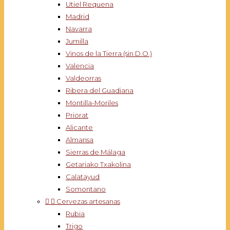
Utiel Requena
Madrid
Navarra
Jumilla
Vinos de la Tierra (sin D.O.)
Valencia
Valdeorras
Ribera del Guadiana
Montilla-Moriles
Priorat
Alicante
Almansa
Sierras de Málaga
Getariako Txakolina
Calatayud
Somontano


Cervezas artesanas
Rubia
Trigo