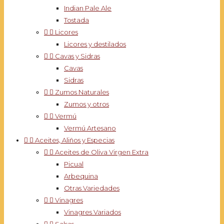
Indian Pale Ale
Tostada


Licores
Licores y destilados


Cavas y Sidras
Cavas
Sidras


Zumos Naturales
Zumos y otros


Vermú
Vermú Artesano


Aceites, Aliños y Especias


Aceites de Oliva Virgen Extra
Picual
Arbequina
Otras Variedades


Vinagres
Vinagres Variados