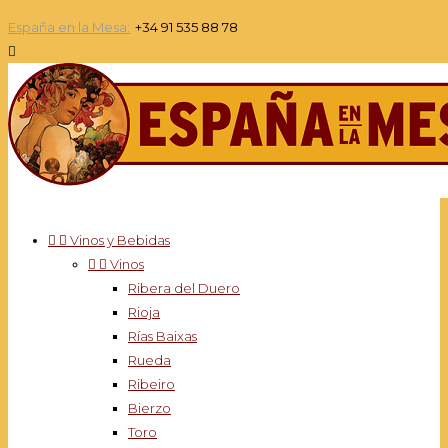
España en la Mesa:
+34 91 535 88 78



Vinos y Bebidas


Vinos
Ribera del Duero
Rioja
Rías Baixas
Rueda
Ribeiro
Bierzo
Toro