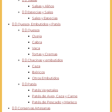


Salsas
Salsas y Aliños


Especias y Sales
Sales y Especias


Quesos, Embutidos y Patés


Quesos
Oveja
Cabra
Vaca
Tortas y Cremas


Chacinas y embutidos
Caza
Ibéricos
Otros Embutidos


Patés
Patés Vegetales
Patés de Aves, Caza y Carne
Patés de Pescado y Marisco


Conservas Artesanas