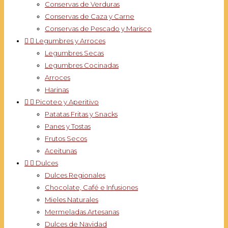
Conservas de Verduras
Conservas de Caza y Carne
Conservas de Pescado y Marisco


Legumbres y Arroces
Legumbres Secas
Legumbres Cocinadas
Arroces
Harinas


Picoteo y Aperitivo
Patatas Fritas y Snacks
Panes y Tostas
Frutos Secos
Aceitunas


Dulces
Dulces Regionales
Chocolate, Café e Infusiones
Mieles Naturales
Mermeladas Artesanas
Dulces de Navidad