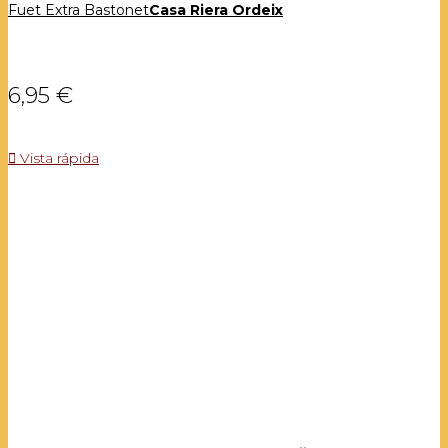
Fuet Extra Bastonet
Casa Riera Ordeix
6,95 €

Vista rápida