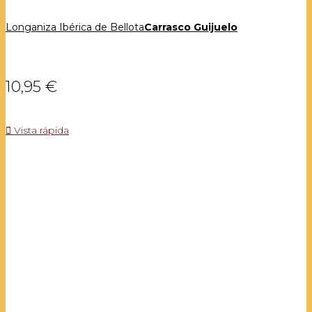
Longaniza Ibérica de Bellota
Carrasco Guijuelo
10,95 €

Vista rápida