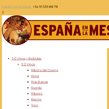
España en la Mesa:
+34 91 535 88 78



Vinos y Bebidas


Vinos
Ribera del Duero
Rioja
Rías Baixas
Rueda
Ribeiro
Bierzo
Toro