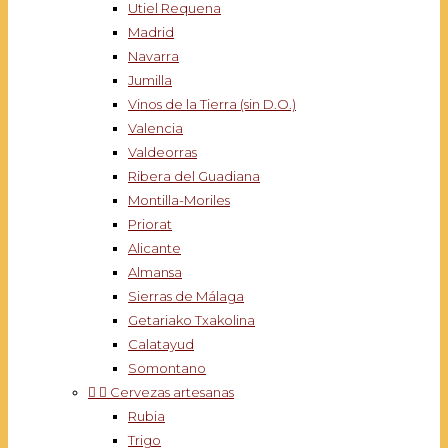
Utiel Requena
Madrid
Navarra
Jumilla
Vinos de la Tierra (sin D.O.)
Valencia
Valdeorras
Ribera del Guadiana
Montilla-Moriles
Priorat
Alicante
Almansa
Sierras de Málaga
Getariako Txakolina
Calatayud
Somontano


Cervezas artesanas
Rubia
Trigo