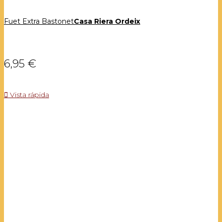
Fuet Extra Bastonet
Casa Riera Ordeix
6,95 €

Vista rápida