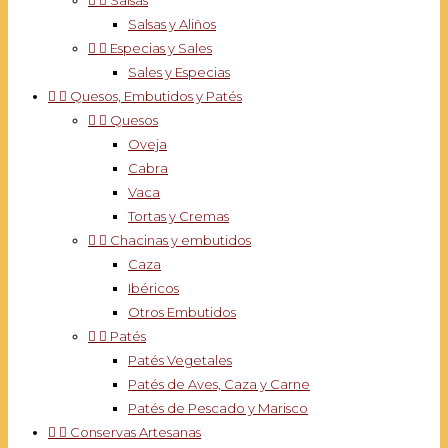


Salsas
Salsas y Aliños


Especias y Sales
Sales y Especias


Quesos, Embutidos y Patés


Quesos
Oveja
Cabra
Vaca
Tortas y Cremas


Chacinas y embutidos
Caza
Ibéricos
Otros Embutidos


Patés
Patés Vegetales
Patés de Aves, Caza y Carne
Patés de Pescado y Marisco


Conservas Artesanas