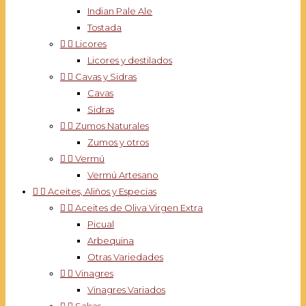
Indian Pale Ale
Tostada


Licores
Licores y destilados


Cavas y Sidras
Cavas
Sidras


Zumos Naturales
Zumos y otros


Vermú
Vermú Artesano


Aceites, Aliños y Especias


Aceites de Oliva Virgen Extra
Picual
Arbequina
Otras Variedades


Vinagres
Vinagres Variados