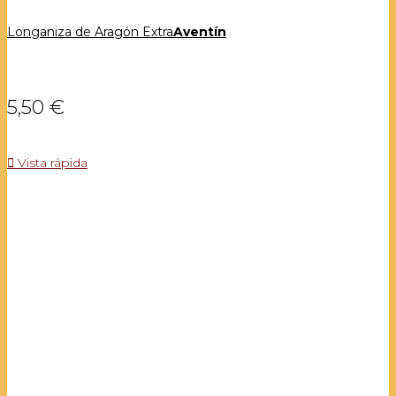
Longaniza de Aragón Extra
Aventín
5,50 €

Vista rápida