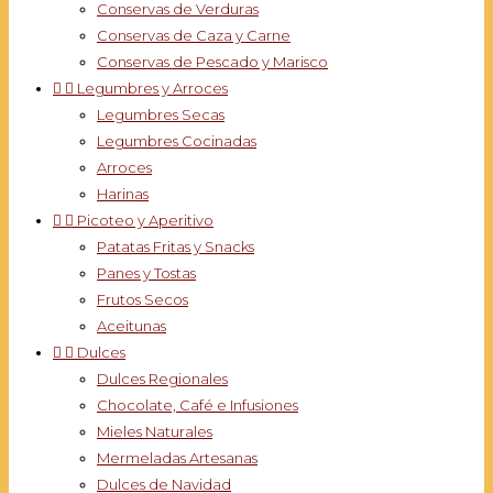
Conservas de Verduras
Conservas de Caza y Carne
Conservas de Pescado y Marisco


Legumbres y Arroces
Legumbres Secas
Legumbres Cocinadas
Arroces
Harinas


Picoteo y Aperitivo
Patatas Fritas y Snacks
Panes y Tostas
Frutos Secos
Aceitunas


Dulces
Dulces Regionales
Chocolate, Café e Infusiones
Mieles Naturales
Mermeladas Artesanas
Dulces de Navidad