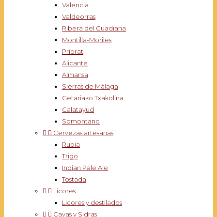
Valencia
Valdeorras
Ribera del Guadiana
Montilla-Moriles
Priorat
Alicante
Almansa
Sierras de Málaga
Getariako Txakolina
Calatayud
Somontano


Cervezas artesanas
Rubia
Trigo
Indian Pale Ale
Tostada


Licores
Licores y destilados


Cavas y Sidras