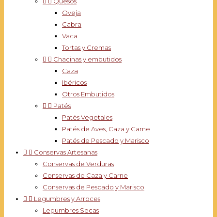


Quesos
Oveja
Cabra
Vaca
Tortas y Cremas


Chacinas y embutidos
Caza
Ibéricos
Otros Embutidos


Patés
Patés Vegetales
Patés de Aves, Caza y Carne
Patés de Pescado y Marisco


Conservas Artesanas
Conservas de Verduras
Conservas de Caza y Carne
Conservas de Pescado y Marisco


Legumbres y Arroces
Legumbres Secas