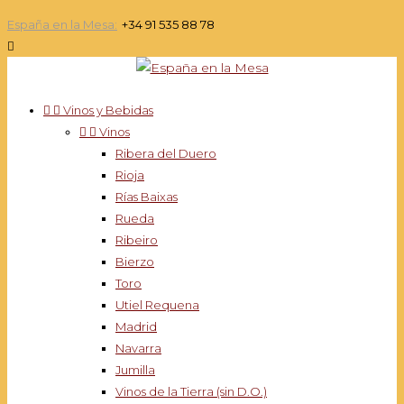
España en la Mesa:
+34 91 535 88 78



Vinos y Bebidas


Vinos
Ribera del Duero
Rioja
Rías Baixas
Rueda
Ribeiro
Bierzo
Toro
Utiel Requena
Madrid
Navarra
Jumilla
Vinos de la Tierra (sin D.O.)