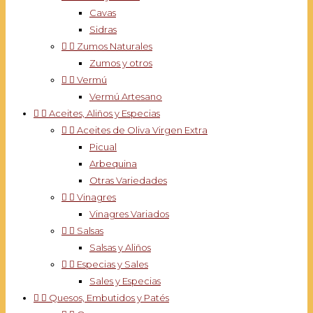
Cavas
Sidras


Zumos Naturales
Zumos y otros


Vermú
Vermú Artesano


Aceites, Aliños y Especias


Aceites de Oliva Virgen Extra
Picual
Arbequina
Otras Variedades


Vinagres
Vinagres Variados


Salsas
Salsas y Aliños


Especias y Sales
Sales y Especias


Quesos, Embutidos y Patés