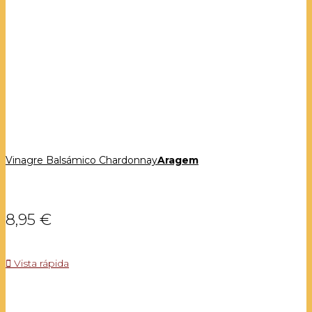
Vinagre Balsámico Chardonnay
Aragem
8,95 €

Vista rápida