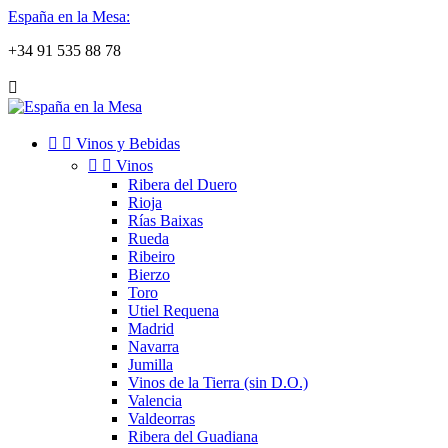
España en la Mesa:
+34 91 535 88 78



Vinos y Bebidas


Vinos
Ribera del Duero
Rioja
Rías Baixas
Rueda
Ribeiro
Bierzo
Toro
Utiel Requena
Madrid
Navarra
Jumilla
Vinos de la Tierra (sin D.O.)
Valencia
Valdeorras
Ribera del Guadiana