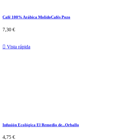
Café 100% Arábica Molido
Cafés Pozo
7,30 €

Vista rápida
Infusión Ecológica El Remedio de...
Orballo
4,75 €