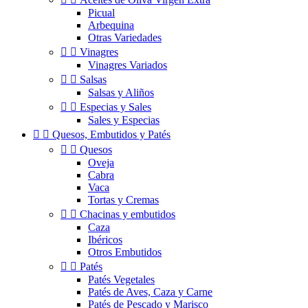
Picual
Arbequina
Otras Variedades


Vinagres
Vinagres Variados


Salsas
Salsas y Aliños


Especias y Sales
Sales y Especias


Quesos, Embutidos y Patés


Quesos
Oveja
Cabra
Vaca
Tortas y Cremas


Chacinas y embutidos
Caza
Ibéricos
Otros Embutidos


Patés
Patés Vegetales
Patés de Aves, Caza y Carne
Patés de Pescado y Marisco