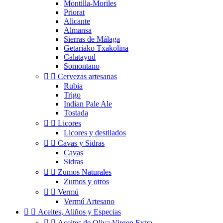
Montilla-Moriles
Priorat
Alicante
Almansa
Sierras de Málaga
Getariako Txakolina
Calatayud
Somontano


Cervezas artesanas
Rubia
Trigo
Indian Pale Ale
Tostada


Licores
Licores y destilados


Cavas y Sidras
Cavas
Sidras


Zumos Naturales
Zumos y otros


Vermú
Vermú Artesano


Aceites, Aliños y Especias


Aceites de Oliva Virgen Extra