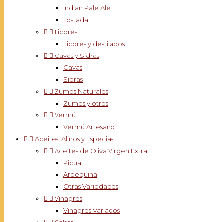
Indian Pale Ale
Tostada


Licores
Licores y destilados


Cavas y Sidras
Cavas
Sidras


Zumos Naturales
Zumos y otros


Vermú
Vermú Artesano


Aceites, Aliños y Especias


Aceites de Oliva Virgen Extra
Picual
Arbequina
Otras Variedades


Vinagres
Vinagres Variados