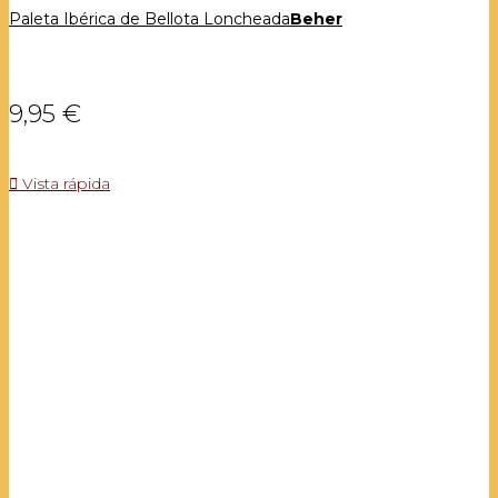
Paleta Ibérica de Bellota Loncheada
Beher
9,95 €

Vista rápida