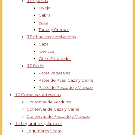


Quesos
Oveja
Cabra
Vaca
Tortas y Cremas


Chacinas y embutidos
Caza
Ibéricos
Otros Embutidos


Patés
Patés Vegetales
Patés de Aves, Caza y Carne
Patés de Pescado y Marisco


Conservas Artesanas
Conservas de Verduras
Conservas de Caza y Carne
Conservas de Pescado y Marisco


Legumbres y Arroces
Legumbres Secas