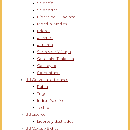
Valencia
Valdeorras
Ribera del Guadiana
Montilla-Moriles
Priorat
Alicante
Almansa
Sierras de Málaga
Getariako Txakolina
Calatayud
Somontano


Cervezas artesanas
Rubia
Trigo
Indian Pale Ale
Tostada


Licores
Licores y destilados


Cavas y Sidras