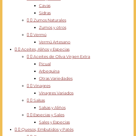
Cavas
Sidras


Zumos Naturales
Zumos y otros


Vermú
Vermú Artesano


Aceites, Aliños y Especias


Aceites de Oliva Virgen Extra
Picual
Arbequina
Otras Variedades


Vinagres
Vinagres Variados


Salsas
Salsas y Aliños


Especias y Sales
Sales y Especias


Quesos, Embutidos y Patés