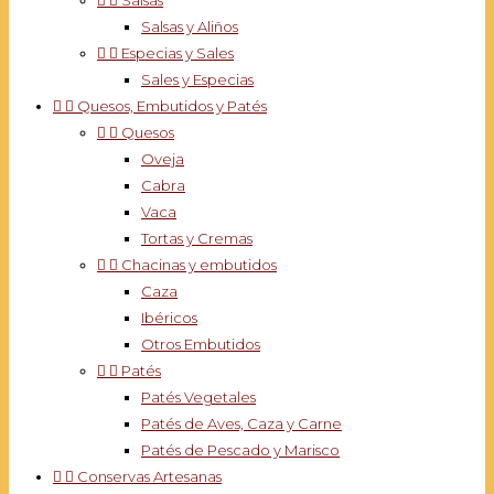


Salsas
Salsas y Aliños


Especias y Sales
Sales y Especias


Quesos, Embutidos y Patés


Quesos
Oveja
Cabra
Vaca
Tortas y Cremas


Chacinas y embutidos
Caza
Ibéricos
Otros Embutidos


Patés
Patés Vegetales
Patés de Aves, Caza y Carne
Patés de Pescado y Marisco


Conservas Artesanas