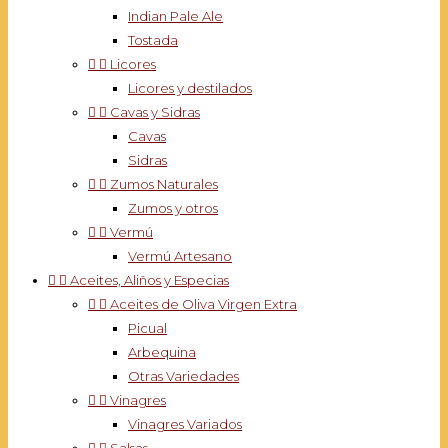
Indian Pale Ale
Tostada


Licores
Licores y destilados


Cavas y Sidras
Cavas
Sidras


Zumos Naturales
Zumos y otros


Vermú
Vermú Artesano


Aceites, Aliños y Especias


Aceites de Oliva Virgen Extra
Picual
Arbequina
Otras Variedades


Vinagres
Vinagres Variados