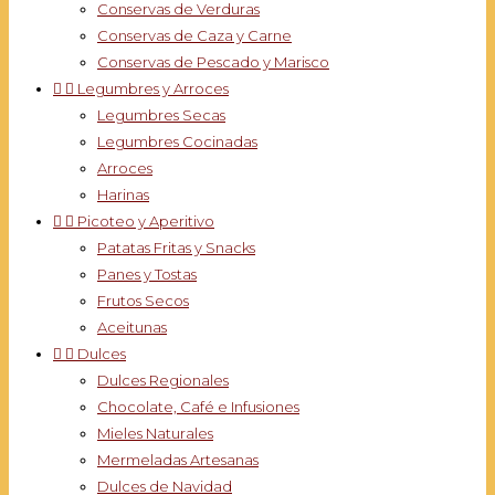
Conservas de Verduras
Conservas de Caza y Carne
Conservas de Pescado y Marisco


Legumbres y Arroces
Legumbres Secas
Legumbres Cocinadas
Arroces
Harinas


Picoteo y Aperitivo
Patatas Fritas y Snacks
Panes y Tostas
Frutos Secos
Aceitunas


Dulces
Dulces Regionales
Chocolate, Café e Infusiones
Mieles Naturales
Mermeladas Artesanas
Dulces de Navidad