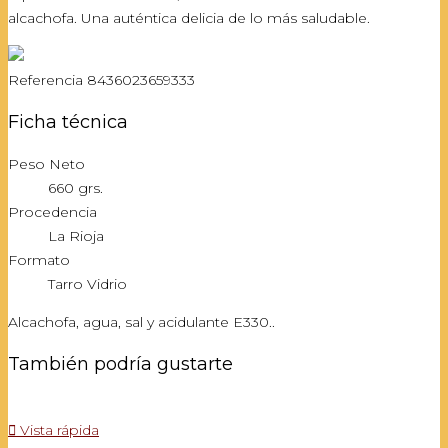
alcachofa. Una auténtica delicia de lo más saludable.
Referencia
8436023659333
Ficha técnica
Peso Neto
660 grs.
Procedencia
La Rioja
Formato
Tarro Vidrio
Alcachofa, agua, sal y acidulante E330..
También podría gustarte

Vista rápida