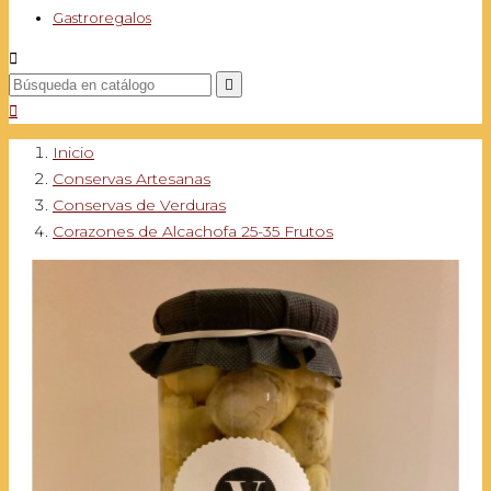
Gastroregalos



Inicio
Conservas Artesanas
Conservas de Verduras
Corazones de Alcachofa 25-35 Frutos