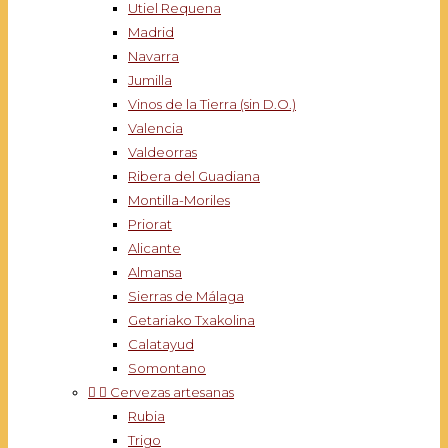
Utiel Requena
Madrid
Navarra
Jumilla
Vinos de la Tierra (sin D.O.)
Valencia
Valdeorras
Ribera del Guadiana
Montilla-Moriles
Priorat
Alicante
Almansa
Sierras de Málaga
Getariako Txakolina
Calatayud
Somontano


Cervezas artesanas
Rubia
Trigo