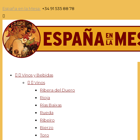
España en la Mesa:
+34 91 535 88 78



Vinos y Bebidas


Vinos
Ribera del Duero
Rioja
Rías Baixas
Rueda
Ribeiro
Bierzo
Toro