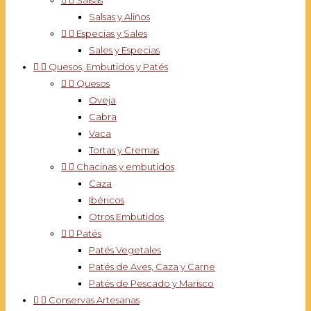


Salsas
Salsas y Aliños


Especias y Sales
Sales y Especias


Quesos, Embutidos y Patés


Quesos
Oveja
Cabra
Vaca
Tortas y Cremas


Chacinas y embutidos
Caza
Ibéricos
Otros Embutidos


Patés
Patés Vegetales
Patés de Aves, Caza y Carne
Patés de Pescado y Marisco


Conservas Artesanas