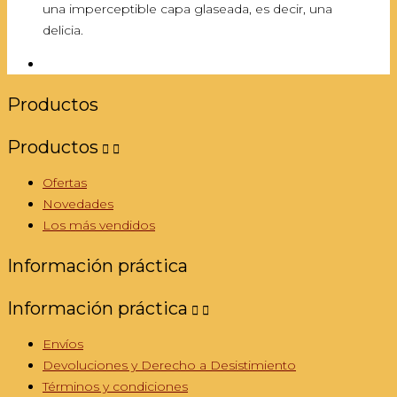
una imperceptible capa glaseada, es decir, una
delicia.
Productos
Productos


Ofertas
Novedades
Los más vendidos
Información práctica
Información práctica


Envíos
Devoluciones y Derecho a Desistimiento
Términos y condiciones