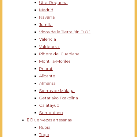
Utiel Requena
Madrid
Navarra
Jumilla
Vinos de la Tierra (sin D.O.)
Valencia
Valdeorras
Ribera del Guadiana
Montilla-Moriles
Priorat
Alicante
Almansa
Sierras de Málaga
Getariako Txakolina
Calatayud
Somontano


Cervezas artesanas
Rubia
Trigo