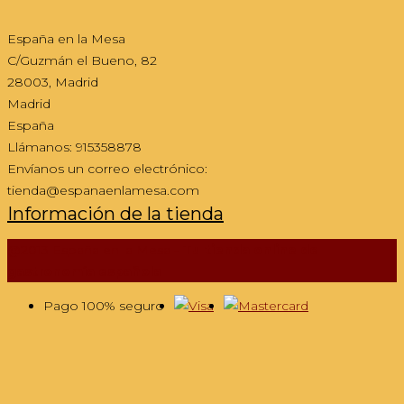
España en la Mesa
C/Guzmán el Bueno, 82
28003, Madrid
Madrid
España
Llámanos:
915358878
Envíanos un correo electrónico:
tienda@espanaenlamesa.com
Información de la tienda
@2013 España en la Mesa -
Tu tienda online de
gastronomía española
Pago 100% seguro