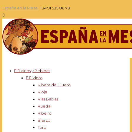
España en la Mesa:
+34 91 535 88 78



Vinos y Bebidas


Vinos
Ribera del Duero
Rioja
Rías Baixas
Rueda
Ribeiro
Bierzo
Toro