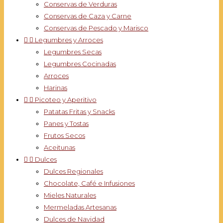
Conservas de Verduras
Conservas de Caza y Carne
Conservas de Pescado y Marisco


Legumbres y Arroces
Legumbres Secas
Legumbres Cocinadas
Arroces
Harinas


Picoteo y Aperitivo
Patatas Fritas y Snacks
Panes y Tostas
Frutos Secos
Aceitunas


Dulces
Dulces Regionales
Chocolate, Café e Infusiones
Mieles Naturales
Mermeladas Artesanas
Dulces de Navidad