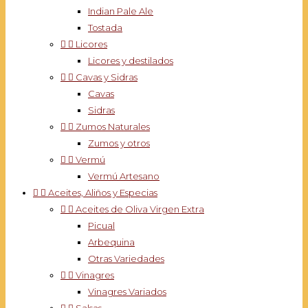
Indian Pale Ale
Tostada


Licores
Licores y destilados


Cavas y Sidras
Cavas
Sidras


Zumos Naturales
Zumos y otros


Vermú
Vermú Artesano


Aceites, Aliños y Especias


Aceites de Oliva Virgen Extra
Picual
Arbequina
Otras Variedades


Vinagres
Vinagres Variados