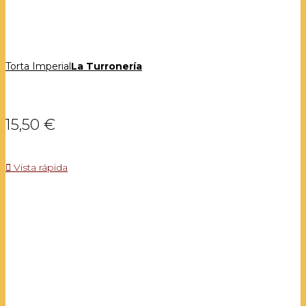
Torta Imperial
La Turronería
15,50 €

Vista rápida