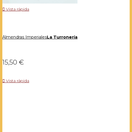

Vista rápida
Almendras Imperiales
La Turronería
15,50 €

Vista rápida