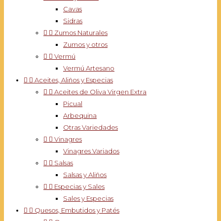
Cavas
Sidras


Zumos Naturales
Zumos y otros


Vermú
Vermú Artesano


Aceites, Aliños y Especias


Aceites de Oliva Virgen Extra
Picual
Arbequina
Otras Variedades


Vinagres
Vinagres Variados


Salsas
Salsas y Aliños


Especias y Sales
Sales y Especias


Quesos, Embutidos y Patés