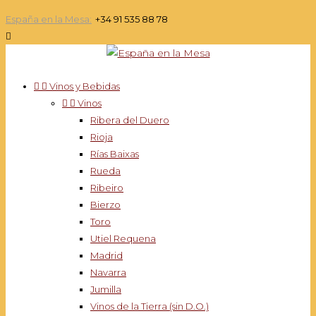
España en la Mesa:
+34 91 535 88 78



Vinos y Bebidas


Vinos
Ribera del Duero
Rioja
Rías Baixas
Rueda
Ribeiro
Bierzo
Toro
Utiel Requena
Madrid
Navarra
Jumilla
Vinos de la Tierra (sin D.O.)