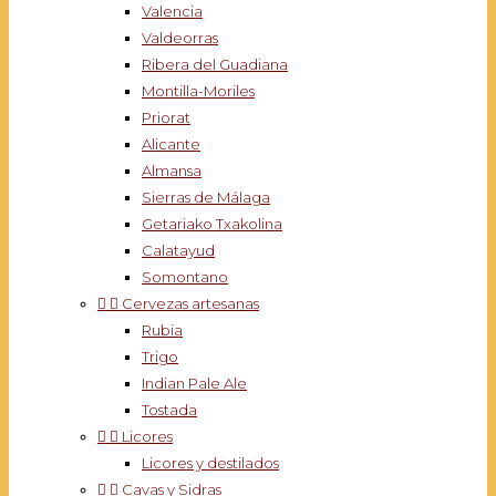
Valencia
Valdeorras
Ribera del Guadiana
Montilla-Moriles
Priorat
Alicante
Almansa
Sierras de Málaga
Getariako Txakolina
Calatayud
Somontano


Cervezas artesanas
Rubia
Trigo
Indian Pale Ale
Tostada


Licores
Licores y destilados


Cavas y Sidras