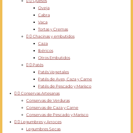


Quesos
Oveja
Cabra
Vaca
Tortas y Cremas


Chacinas y embutidos
Caza
Ibéricos
Otros Embutidos


Patés
Patés Vegetales
Patés de Aves, Caza y Carne
Patés de Pescado y Marisco


Conservas Artesanas
Conservas de Verduras
Conservas de Caza y Carne
Conservas de Pescado y Marisco


Legumbres y Arroces
Legumbres Secas