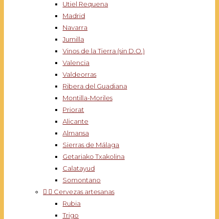
Utiel Requena
Madrid
Navarra
Jumilla
Vinos de la Tierra (sin D.O.)
Valencia
Valdeorras
Ribera del Guadiana
Montilla-Moriles
Priorat
Alicante
Almansa
Sierras de Málaga
Getariako Txakolina
Calatayud
Somontano


Cervezas artesanas
Rubia
Trigo