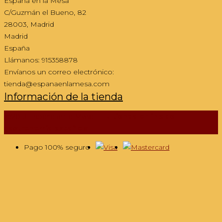
España en la Mesa
C/Guzmán el Bueno, 82
28003, Madrid
Madrid
España
Llámanos:
915358878
Envíanos un correo electrónico:
tienda@espanaenlamesa.com
Información de la tienda
@2013 España en la Mesa -
Tu tienda online de
gastronomía española
Pago 100% seguro