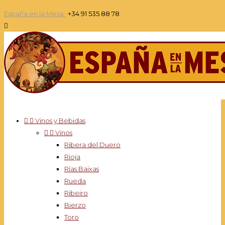
España en la Mesa:
+34 91 535 88 78



Vinos y Bebidas


Vinos
Ribera del Duero
Rioja
Rías Baixas
Rueda
Ribeiro
Bierzo
Toro