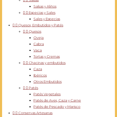


Salsas
Salsas y Aliños


Especias y Sales
Sales y Especias


Quesos, Embutidos y Patés


Quesos
Oveja
Cabra
Vaca
Tortas y Cremas


Chacinas y embutidos
Caza
Ibéricos
Otros Embutidos


Patés
Patés Vegetales
Patés de Aves, Caza y Carne
Patés de Pescado y Marisco


Conservas Artesanas