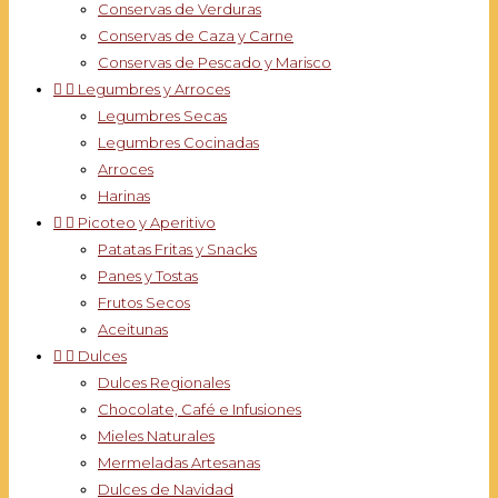
Conservas de Verduras
Conservas de Caza y Carne
Conservas de Pescado y Marisco


Legumbres y Arroces
Legumbres Secas
Legumbres Cocinadas
Arroces
Harinas


Picoteo y Aperitivo
Patatas Fritas y Snacks
Panes y Tostas
Frutos Secos
Aceitunas


Dulces
Dulces Regionales
Chocolate, Café e Infusiones
Mieles Naturales
Mermeladas Artesanas
Dulces de Navidad