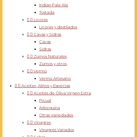
Indian Pale Ale
Tostada


Licores
Licores y destilados


Cavas y Sidras
Cavas
Sidras


Zumos Naturales
Zumos y otros


Vermú
Vermú Artesano


Aceites, Aliños y Especias


Aceites de Oliva Virgen Extra
Picual
Arbequina
Otras Variedades


Vinagres
Vinagres Variados