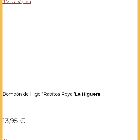

Vista rápida
Bombón de Higo "Rabitos Royal"
La Higuera
13,95 €