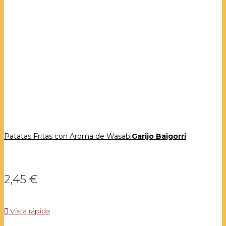
Patatas Fritas con Aroma de Wasabi
Garijo Baigorri
2,45 €

Vista rápida