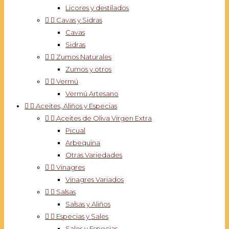
Licores y destilados


Cavas y Sidras
Cavas
Sidras


Zumos Naturales
Zumos y otros


Vermú
Vermú Artesano


Aceites, Aliños y Especias


Aceites de Oliva Virgen Extra
Picual
Arbequina
Otras Variedades


Vinagres
Vinagres Variados


Salsas
Salsas y Aliños


Especias y Sales
Sales y Especias