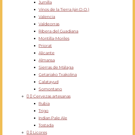
Jumilla
Vinos de la Tierra (sin D.O.)
Valencia
Valdeorras
Ribera del Guadiana
Montilla-Moriles
Priorat
Alicante
Almansa
Sierras de Málaga
Getariako Txakolina
Calatayud
Somontano


Cervezas artesanas
Rubia
Trigo
Indian Pale Ale
Tostada


Licores