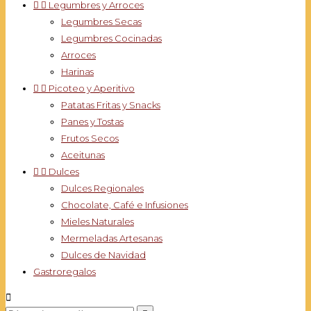


Legumbres y Arroces
Legumbres Secas
Legumbres Cocinadas
Arroces
Harinas


Picoteo y Aperitivo
Patatas Fritas y Snacks
Panes y Tostas
Frutos Secos
Aceitunas


Dulces
Dulces Regionales
Chocolate, Café e Infusiones
Mieles Naturales
Mermeladas Artesanas
Dulces de Navidad
Gastroregalos
