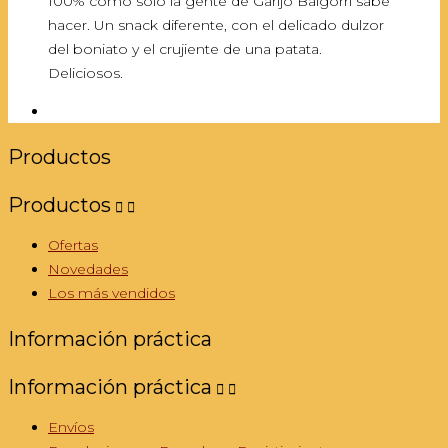
100% como sólo la gente de Garijo Baigorri sabe
hacer. Un snack diferente, con el delicado dulzor
del boniato y el crujiente de una patata.
Deliciosos.
Productos
Productos


Ofertas
Novedades
Los más vendidos
Información práctica
Información práctica


Envíos