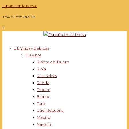
España en la Mesa:
+34 91 535 88 78



Vinos y Bebidas


Vinos
Ribera del Duero
Rioja
Rías Baixas
Rueda
Ribeiro
Bierzo
Toro
Utiel Requena
Madrid
Navarra