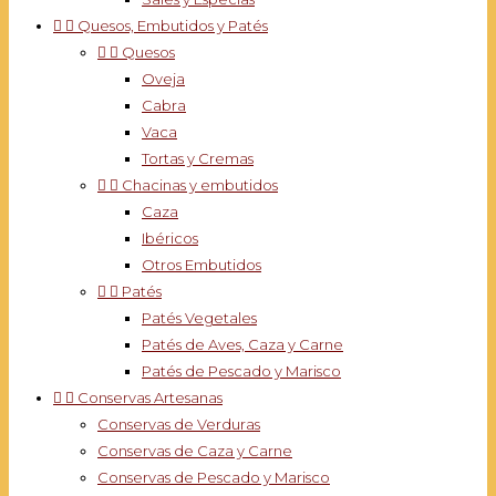


Quesos, Embutidos y Patés


Quesos
Oveja
Cabra
Vaca
Tortas y Cremas


Chacinas y embutidos
Caza
Ibéricos
Otros Embutidos


Patés
Patés Vegetales
Patés de Aves, Caza y Carne
Patés de Pescado y Marisco


Conservas Artesanas
Conservas de Verduras
Conservas de Caza y Carne
Conservas de Pescado y Marisco