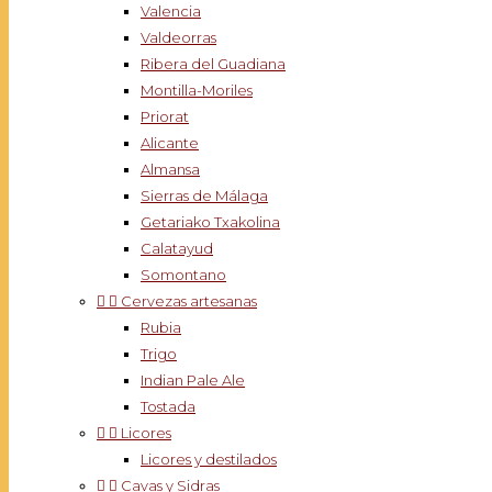
Valencia
Valdeorras
Ribera del Guadiana
Montilla-Moriles
Priorat
Alicante
Almansa
Sierras de Málaga
Getariako Txakolina
Calatayud
Somontano


Cervezas artesanas
Rubia
Trigo
Indian Pale Ale
Tostada


Licores
Licores y destilados


Cavas y Sidras