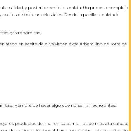
 alta calidad, y posteriormente los enlata. Un proceso complejo
eites de texturas celestiales. Desde la parrilla al enlatado
estas gastronómicas.
nlatado en aceite de oliva virgen extra Arberquino de Torre de
 hambre. Hambre de hacer algo que no se ha hecho antes.
ores productos del mar en su parrilla, los de más alta calidad,
mas de maderas de abedul, haya, roble y eucalipto y aceites de