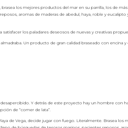
brasea los mejores productos del mar en su parrilla, los de más
eposos, aromas de maderas de abedul, haya, roble y eucalipto y ac
 satisfacer los paladares deseosos de nuevas y creativas propu
 almadraba. Un producto de gran calidad braseado con encina y e
se desapercibido. Y detrás de este proyecto hay un hombre con
pción de “comer de lata”.
ya de Vega, decide jugar con fuego. Literalmente. Brasea los mej
 lleno de búsquedas de tesoros marinos, pacientes reposos, aro