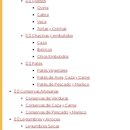


Quesos
Oveja
Cabra
Vaca
Tortas y Cremas


Chacinas y embutidos
Caza
Ibéricos
Otros Embutidos


Patés
Patés Vegetales
Patés de Aves, Caza y Carne
Patés de Pescado y Marisco


Conservas Artesanas
Conservas de Verduras
Conservas de Caza y Carne
Conservas de Pescado y Marisco


Legumbres y Arroces
Legumbres Secas