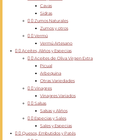
Cavas
Sidras


Zumos Naturales
Zumos y otros


Vermú
Vermú Artesano


Aceites, Aliños y Especias


Aceites de Oliva Virgen Extra
Picual
Arbequina
Otras Variedades


Vinagres
Vinagres Variados


Salsas
Salsas y Aliños


Especias y Sales
Sales y Especias


Quesos, Embutidos y Patés