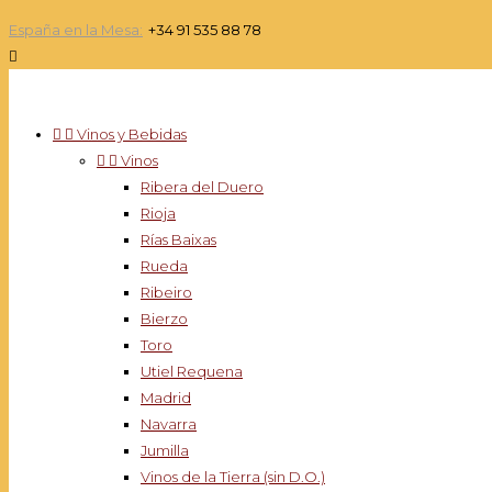
España en la Mesa:
+34 91 535 88 78



Vinos y Bebidas


Vinos
Ribera del Duero
Rioja
Rías Baixas
Rueda
Ribeiro
Bierzo
Toro
Utiel Requena
Madrid
Navarra
Jumilla
Vinos de la Tierra (sin D.O.)