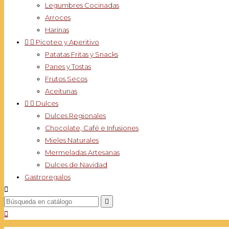
Legumbres Cocinadas
Arroces
Harinas


Picoteo y Aperitivo
Patatas Fritas y Snacks
Panes y Tostas
Frutos Secos
Aceitunas


Dulces
Dulces Regionales
Chocolate, Café e Infusiones
Mieles Naturales
Mermeladas Artesanas
Dulces de Navidad
Gastroregalos


