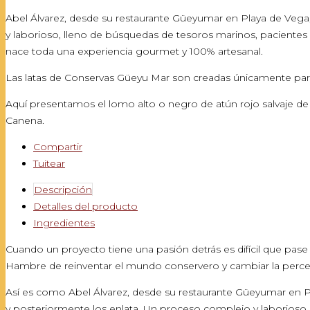
Abel Álvarez, desde su restaurante Güeyumar en Playa de Vega, 
y laborioso, lleno de búsquedas de tesoros marinos, pacientes r
nace toda una experiencia gourmet y 100% artesanal.
Las latas de Conservas Güeyu Mar son creadas únicamente para
Aquí presentamos el lomo alto o negro de atún rojo salvaje de
Canena.
Compartir
Tuitear
Descripción
Detalles del producto
Ingredientes
Cuando un proyecto tiene una pasión detrás es difícil que pa
Hambre de reinventar el mundo conservero y cambiar la perce
Así es como Abel Álvarez, desde su restaurante Güeyumar en Pla
y posteriormente los enlata. Un proceso complejo y laborioso,