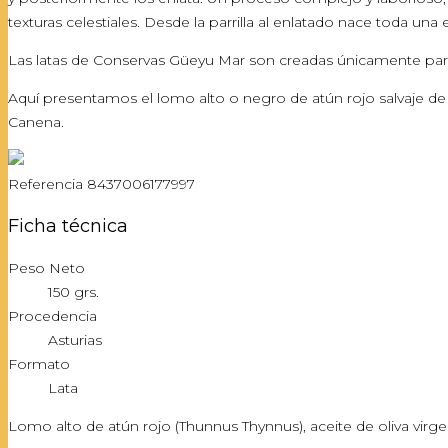
texturas celestiales. Desde la parrilla al enlatado nace toda un
Las latas de Conservas Güeyu Mar son creadas únicamente para
Aquí presentamos el lomo alto o negro de atún rojo salvaje de
Canena.
Referencia
8437006177997
Ficha técnica
Peso Neto
150 grs.
Procedencia
Asturias
Formato
Lata
Lomo alto de atún rojo (Thunnus Thynnus), aceite de oliva virgen