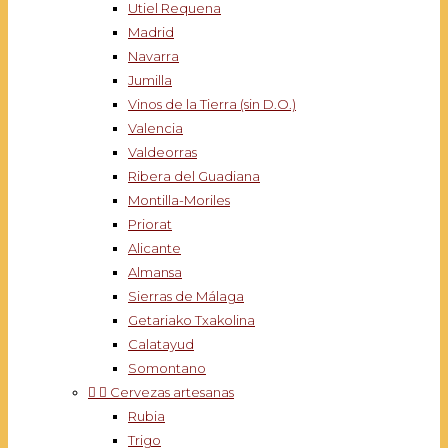
Utiel Requena
Madrid
Navarra
Jumilla
Vinos de la Tierra (sin D.O.)
Valencia
Valdeorras
Ribera del Guadiana
Montilla-Moriles
Priorat
Alicante
Almansa
Sierras de Málaga
Getariako Txakolina
Calatayud
Somontano


Cervezas artesanas
Rubia
Trigo