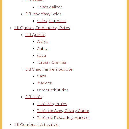


Salsas
Salsas y Aliños


Especias y Sales
Sales y Especias


Quesos, Embutidos y Patés


Quesos
Oveja
Cabra
Vaca
Tortas y Cremas


Chacinas y embutidos
Caza
Ibéricos
Otros Embutidos


Patés
Patés Vegetales
Patés de Aves, Caza y Carne
Patés de Pescado y Marisco


Conservas Artesanas