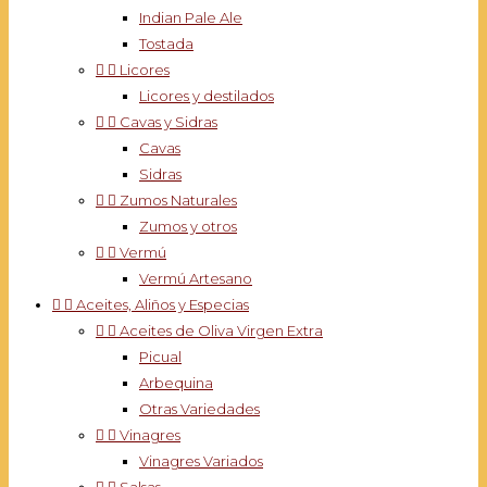
Indian Pale Ale
Tostada


Licores
Licores y destilados


Cavas y Sidras
Cavas
Sidras


Zumos Naturales
Zumos y otros


Vermú
Vermú Artesano


Aceites, Aliños y Especias


Aceites de Oliva Virgen Extra
Picual
Arbequina
Otras Variedades


Vinagres
Vinagres Variados