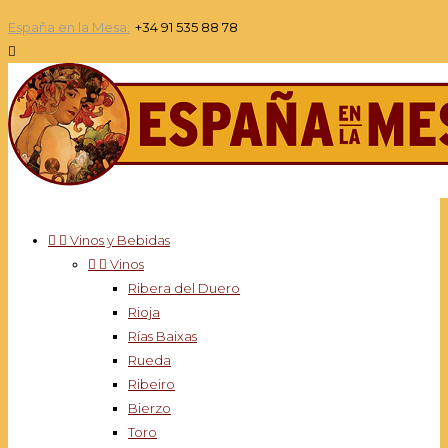
España en la Mesa:
+34 91 535 88 78



Vinos y Bebidas


Vinos
Ribera del Duero
Rioja
Rías Baixas
Rueda
Ribeiro
Bierzo
Toro