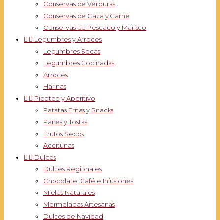
Conservas de Verduras
Conservas de Caza y Carne
Conservas de Pescado y Marisco


Legumbres y Arroces
Legumbres Secas
Legumbres Cocinadas
Arroces
Harinas


Picoteo y Aperitivo
Patatas Fritas y Snacks
Panes y Tostas
Frutos Secos
Aceitunas


Dulces
Dulces Regionales
Chocolate, Café e Infusiones
Mieles Naturales
Mermeladas Artesanas
Dulces de Navidad