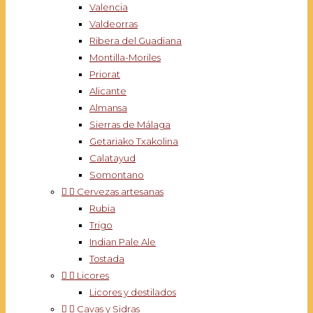
Valencia
Valdeorras
Ribera del Guadiana
Montilla-Moriles
Priorat
Alicante
Almansa
Sierras de Málaga
Getariako Txakolina
Calatayud
Somontano


Cervezas artesanas
Rubia
Trigo
Indian Pale Ale
Tostada


Licores
Licores y destilados


Cavas y Sidras