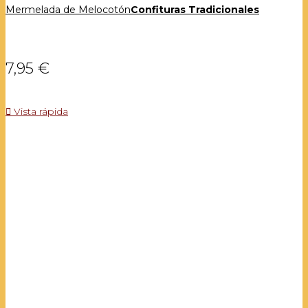
Mermelada de Melocotón
Confituras Tradicionales
7,95 €

Vista rápida