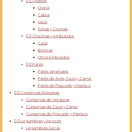


Quesos
Oveja
Cabra
Vaca
Tortas y Cremas


Chacinas y embutidos
Caza
Ibéricos
Otros Embutidos


Patés
Patés Vegetales
Patés de Aves, Caza y Carne
Patés de Pescado y Marisco


Conservas Artesanas
Conservas de Verduras
Conservas de Caza y Carne
Conservas de Pescado y Marisco


Legumbres y Arroces
Legumbres Secas