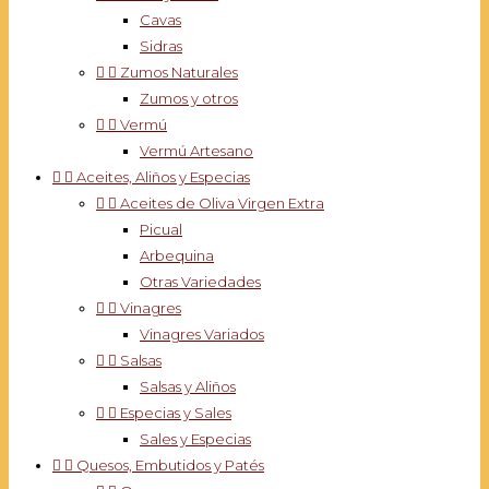
Cavas
Sidras


Zumos Naturales
Zumos y otros


Vermú
Vermú Artesano


Aceites, Aliños y Especias


Aceites de Oliva Virgen Extra
Picual
Arbequina
Otras Variedades


Vinagres
Vinagres Variados


Salsas
Salsas y Aliños


Especias y Sales
Sales y Especias


Quesos, Embutidos y Patés