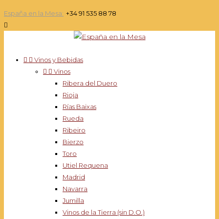
España en la Mesa:
+34 91 535 88 78



Vinos y Bebidas


Vinos
Ribera del Duero
Rioja
Rías Baixas
Rueda
Ribeiro
Bierzo
Toro
Utiel Requena
Madrid
Navarra
Jumilla
Vinos de la Tierra (sin D.O.)