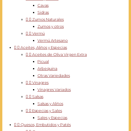
Cavas
Sidras


Zumos Naturales
Zumos y otros


Vermú
Vermú Artesano


Aceites, Aliños y Especias


Aceites de Oliva Virgen Extra
Picual
Arbequina
Otras Variedades


Vinagres
Vinagres Variados


Salsas
Salsas y Aliños


Especias y Sales
Sales y Especias


Quesos, Embutidos y Patés