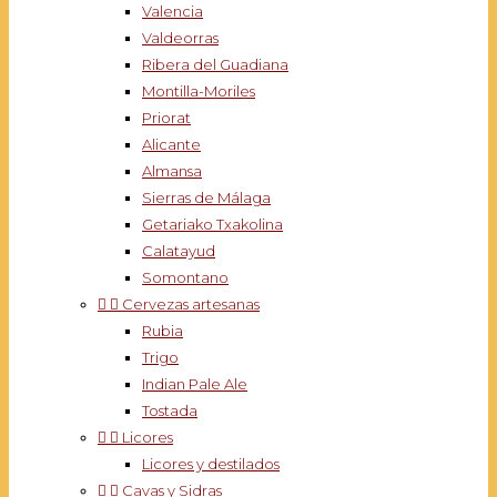
Valencia
Valdeorras
Ribera del Guadiana
Montilla-Moriles
Priorat
Alicante
Almansa
Sierras de Málaga
Getariako Txakolina
Calatayud
Somontano


Cervezas artesanas
Rubia
Trigo
Indian Pale Ale
Tostada


Licores
Licores y destilados


Cavas y Sidras