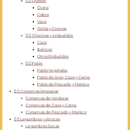


Quesos
Oveja
Cabra
Vaca
Tortas y Cremas


Chacinas y embutidos
Caza
Ibéricos
Otros Embutidos


Patés
Patés Vegetales
Patés de Aves, Caza y Carne
Patés de Pescado y Marisco


Conservas Artesanas
Conservas de Verduras
Conservas de Caza y Carne
Conservas de Pescado y Marisco


Legumbres y Arroces
Legumbres Secas