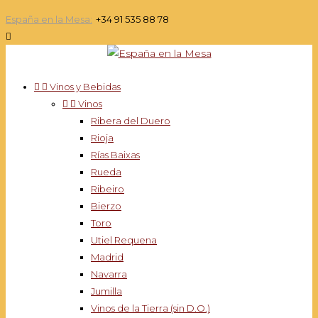
España en la Mesa:
+34 91 535 88 78



Vinos y Bebidas


Vinos
Ribera del Duero
Rioja
Rías Baixas
Rueda
Ribeiro
Bierzo
Toro
Utiel Requena
Madrid
Navarra
Jumilla
Vinos de la Tierra (sin D.O.)