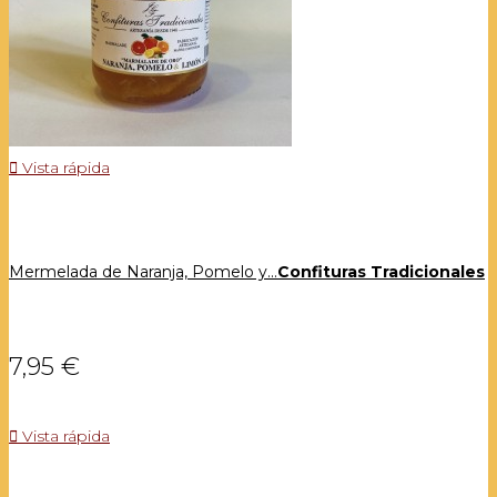

Vista rápida
Mermelada de Naranja, Pomelo y...
Confituras Tradicionales
7,95 €

Vista rápida