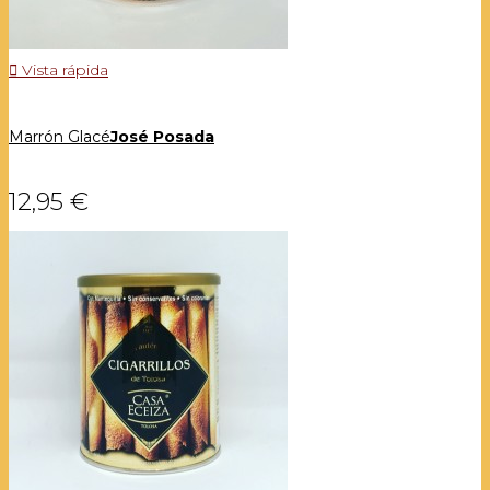

Vista rápida
Marrón Glacé
José Posada
12,95 €