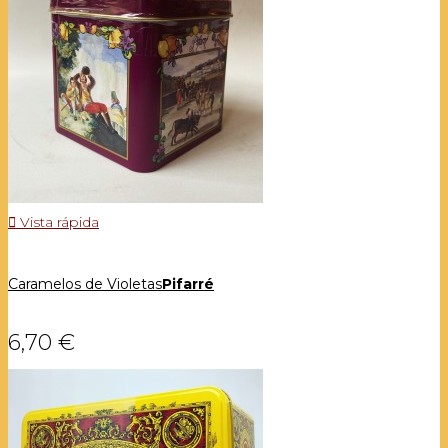

Vista rápida
Caramelos de Violetas
Pifarré
6,70 €