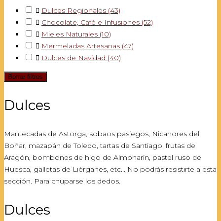

Dulces Regionales
(43)

Chocolate, Café e Infusiones
(52)

Mieles Naturales
(10)

Mermeladas Artesanas
(47)

Dulces de Navidad
(40)
Borrar filtros
Dulces
Mantecadas de Astorga, sobaos pasiegos, Nicanores del
Boñar, mazapán de Toledo, tartas de Santiago, frutas de
Aragón, bombones de higo de Almoharín, pastel ruso de
Huesca, galletas de Liérganes, etc... No podrás resistirte a esta
sección. Para chuparse los dedos.
Dulces