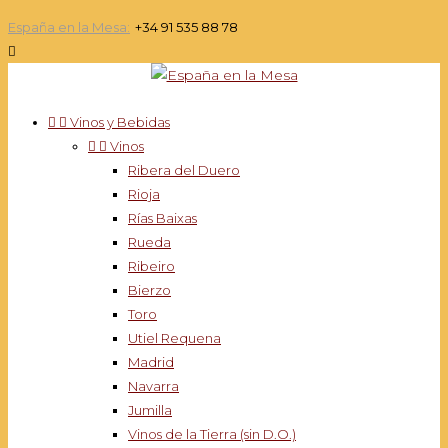
España en la Mesa:
+34 91 535 88 78



Vinos y Bebidas


Vinos
Ribera del Duero
Rioja
Rías Baixas
Rueda
Ribeiro
Bierzo
Toro
Utiel Requena
Madrid
Navarra
Jumilla
Vinos de la Tierra (sin D.O.)