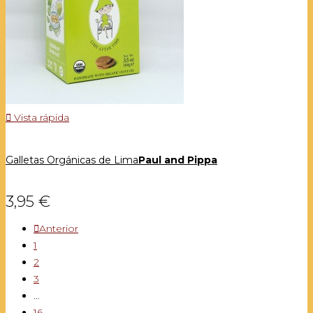

Vista rápida
Galletas Orgánicas de Lima
Paul and Pippa
3,95 €

Anterior
1
2
3
…
16