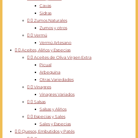
Cavas
Sidras


Zumos Naturales
Zumos y otros


Vermú
Vermú Artesano


Aceites, Aliños y Especias


Aceites de Oliva Virgen Extra
Picual
Arbequina
Otras Variedades


Vinagres
Vinagres Variados


Salsas
Salsas y Aliños


Especias y Sales
Sales y Especias


Quesos, Embutidos y Patés