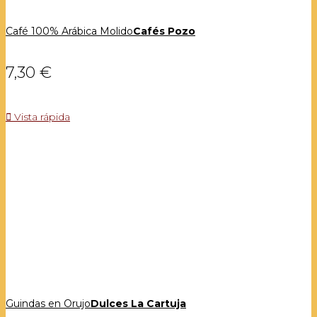
Café 100% Arábica Molido
Cafés Pozo
7,30 €

Vista rápida
Guindas en Orujo
Dulces La Cartuja