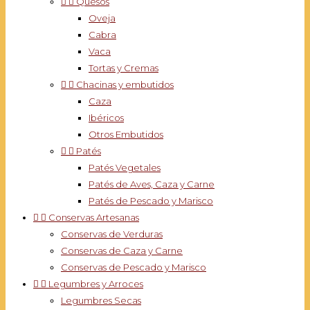


Quesos
Oveja
Cabra
Vaca
Tortas y Cremas


Chacinas y embutidos
Caza
Ibéricos
Otros Embutidos


Patés
Patés Vegetales
Patés de Aves, Caza y Carne
Patés de Pescado y Marisco


Conservas Artesanas
Conservas de Verduras
Conservas de Caza y Carne
Conservas de Pescado y Marisco


Legumbres y Arroces
Legumbres Secas