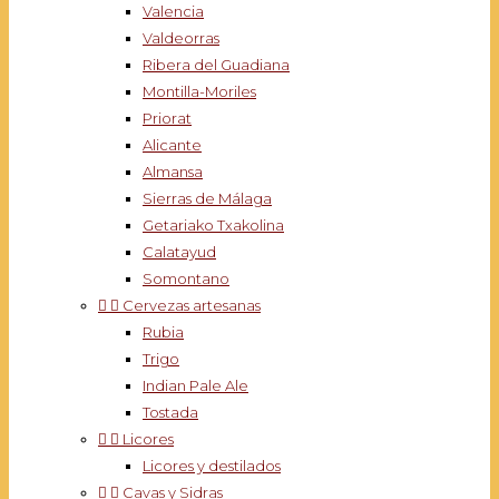
Valencia
Valdeorras
Ribera del Guadiana
Montilla-Moriles
Priorat
Alicante
Almansa
Sierras de Málaga
Getariako Txakolina
Calatayud
Somontano


Cervezas artesanas
Rubia
Trigo
Indian Pale Ale
Tostada


Licores
Licores y destilados


Cavas y Sidras