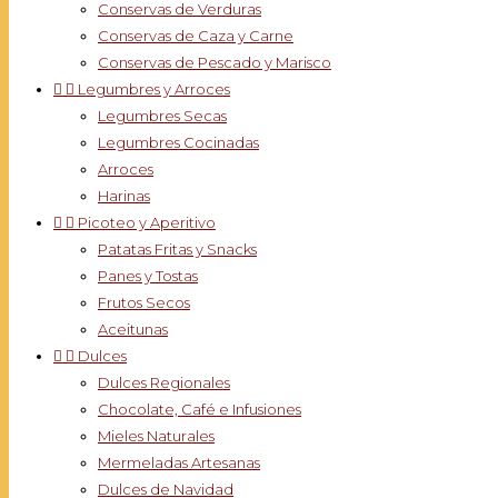
Conservas de Verduras
Conservas de Caza y Carne
Conservas de Pescado y Marisco


Legumbres y Arroces
Legumbres Secas
Legumbres Cocinadas
Arroces
Harinas


Picoteo y Aperitivo
Patatas Fritas y Snacks
Panes y Tostas
Frutos Secos
Aceitunas


Dulces
Dulces Regionales
Chocolate, Café e Infusiones
Mieles Naturales
Mermeladas Artesanas
Dulces de Navidad