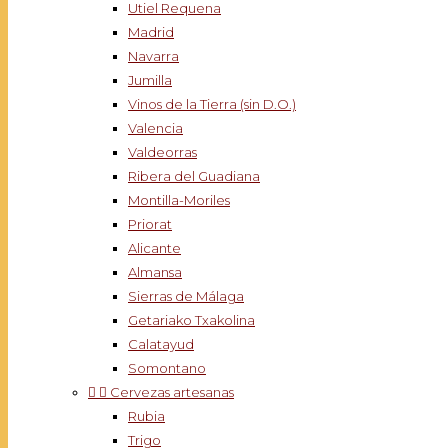
Utiel Requena
Madrid
Navarra
Jumilla
Vinos de la Tierra (sin D.O.)
Valencia
Valdeorras
Ribera del Guadiana
Montilla-Moriles
Priorat
Alicante
Almansa
Sierras de Málaga
Getariako Txakolina
Calatayud
Somontano


Cervezas artesanas
Rubia
Trigo