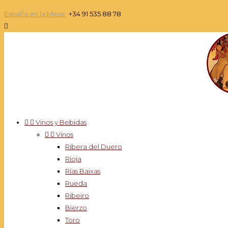
España en la Mesa:
+34 91 535 88 78



Vinos y Bebidas


Vinos
Ribera del Duero
Rioja
Rías Baixas
Rueda
Ribeiro
Bierzo
Toro