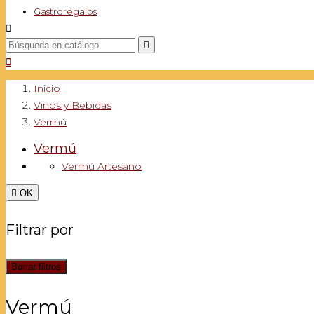
Gastroregalos



Inicio
Vinos y Bebidas
Vermú
Vermú
Vermú Artesano

OK
Filtrar por
Borrar filtros
Vermú