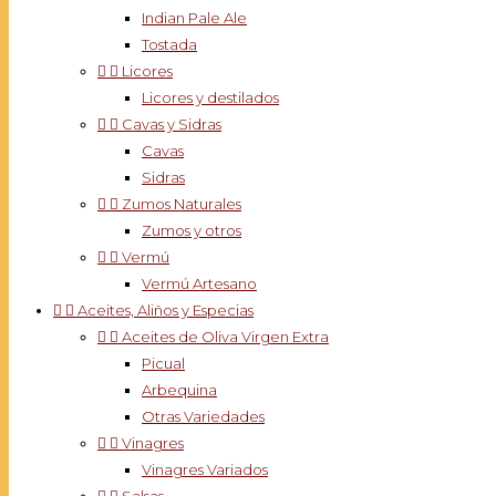
Indian Pale Ale
Tostada


Licores
Licores y destilados


Cavas y Sidras
Cavas
Sidras


Zumos Naturales
Zumos y otros


Vermú
Vermú Artesano


Aceites, Aliños y Especias


Aceites de Oliva Virgen Extra
Picual
Arbequina
Otras Variedades


Vinagres
Vinagres Variados