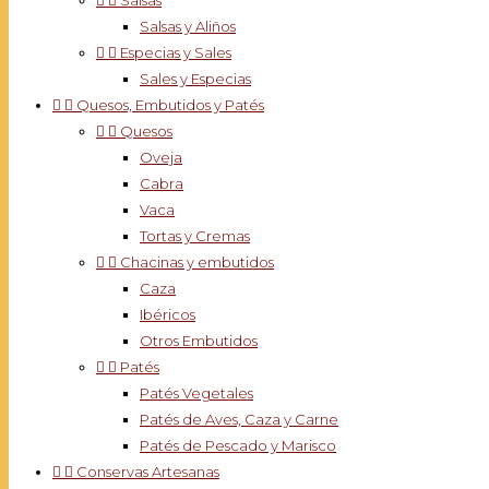


Salsas
Salsas y Aliños


Especias y Sales
Sales y Especias


Quesos, Embutidos y Patés


Quesos
Oveja
Cabra
Vaca
Tortas y Cremas


Chacinas y embutidos
Caza
Ibéricos
Otros Embutidos


Patés
Patés Vegetales
Patés de Aves, Caza y Carne
Patés de Pescado y Marisco


Conservas Artesanas